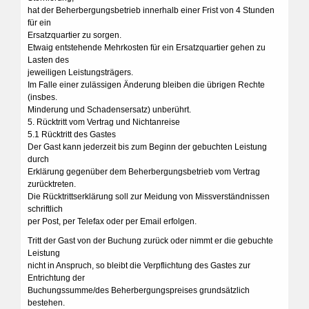
hat der Beherbergungsbetrieb innerhalb einer Frist von 4 Stunden
für ein
Ersatzquartier zu sorgen.
Etwaig entstehende Mehrkosten für ein Ersatzquartier gehen zu
Lasten des
jeweiligen Leistungsträgers.
Im Falle einer zulässigen Änderung bleiben die übrigen Rechte
(insbes.
Minderung und Schadensersatz) unberührt.
5. Rücktritt vom Vertrag und Nichtanreise
5.1 Rücktritt des Gastes
Der Gast kann jederzeit bis zum Beginn der gebuchten Leistung
durch
Erklärung gegenüber dem Beherbergungsbetrieb vom Vertrag
zurücktreten.
Die Rücktrittserklärung soll zur Meidung von Missverständnissen
schriftlich
per Post, per Telefax oder per Email erfolgen.
Tritt der Gast von der Buchung zurück oder nimmt er die gebuchte
Leistung
nicht in Anspruch, so bleibt die Verpflichtung des Gastes zur
Entrichtung der
Buchungssumme/des Beherbergungspreises grundsätzlich
bestehen.