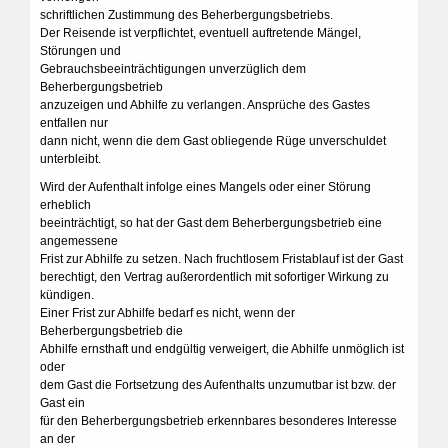
schriftlichen Zustimmung des Beherbergungsbetriebs.
Der Reisende ist verpflichtet, eventuell auftretende Mängel,
Störungen und
Gebrauchsbeeinträchtigungen unverzüglich dem
Beherbergungsbetrieb
anzuzeigen und Abhilfe zu verlangen. Ansprüche des Gastes
entfallen nur
dann nicht, wenn die dem Gast obliegende Rüge unverschuldet
unterbleibt.
Wird der Aufenthalt infolge eines Mangels oder einer Störung
erheblich
beeinträchtigt, so hat der Gast dem Beherbergungsbetrieb eine
angemessene
Frist zur Abhilfe zu setzen. Nach fruchtlosem Fristablauf ist der Gast
berechtigt, den Vertrag außerordentlich mit sofortiger Wirkung zu
kündigen.
Einer Frist zur Abhilfe bedarf es nicht, wenn der
Beherbergungsbetrieb die
Abhilfe ernsthaft und endgültig verweigert, die Abhilfe unmöglich ist
oder
dem Gast die Fortsetzung des Aufenthalts unzumutbar ist bzw. der
Gast ein
für den Beherbergungsbetrieb erkennbares besonderes Interesse
an der