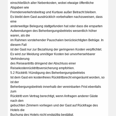
einschließlich aller Nebenkosten, wobei etwaige öffentliche
Abgaben wie
Fremdenverkehrsbeitrag und Kurtaxe außer Betracht bleiben.
Es bleibt dem Gast ausdrücklich vorbehalten nachzuweisen, dass
eine
anderweitige Belegung stattgefunden hat oder dass die ersparten
Aufwendungen des Beherbergungsbetriebs wesentlich höher
waren, als die
im Rahmen vorstehender Pauschalen berücksichtigten Beträge. In
diesem Fall
ist der Gast nur zur Bezahlung der geringeren Kosten verpflichtet.
Es wird zur Meidung unnötiger Kosten bei unvorhersehbarer
Verhinderung
des Reiseantritts dringend der Abschluss einer
Reisekostenrücktrittsversicherung empfohlen.
5.2 Rücktritt / Kündigung des Beherbergungsbetriebs
Ist dem Gast ein kostenfreies Rücktrittsrecht eingeräumt worden, so
ist der
Beherbergungsbetrieb innerhalb der vereinbarten Frist ebenfalls
zum
Rücktritt vom Vertrag berechtigt, wenn Anfragen anderer Gäste
nach den
gebuchten Zimmern vorliegen und der Gast auf Rückfrage des
Hotels die
Buchung des Hotels nicht endgültig bestätigt.